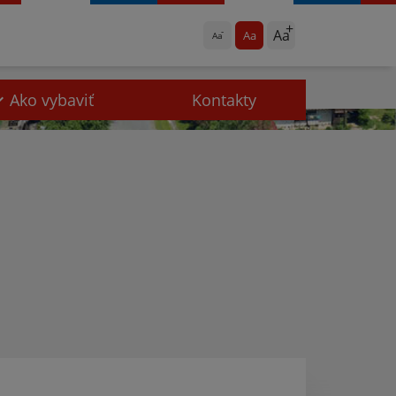
Aa
Aa
Aa
Ako vybaviť
Kontakty