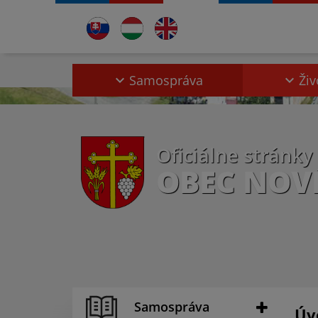
Samospráva
Živ
Oficiálne stránky
OBEC NOV
Samospráva
Úv