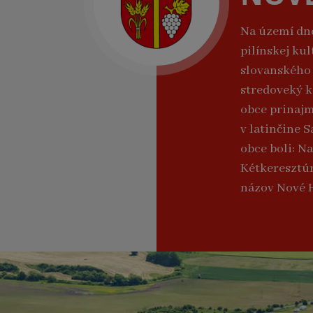
Na území dne
pilínskej ku
slovanského 
stredoveký k
obce prinajm
v latinčine 
obce boli: N
Kétkeresztúr
názov Nové H