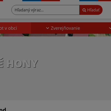
Hľadaný výraz...
Hľadať
ot v obci
Zverejňovanie
É HONY
od