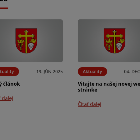
tuality
19. JÚN 2025
Aktuality
04. DEC
ý článok
Vitajte na našej novej w
stránke
ť ďalej
Čítať ďalej