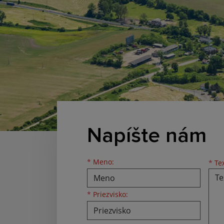
Napíšte nám
Meno
Priezvisko
E-mailová adresa
*
Meno:
*
Tex
*
Priezvisko: