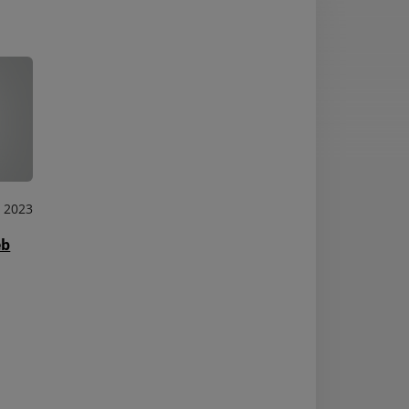
 2023
Aktuality
eb
nový článok
Čítať ďalej