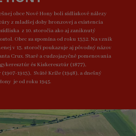
šnej obce Nové Hony boli sídliskové nálezy
ltúry z mladšej doby bronzovej a existencia
sídliska z 10. storočia ako aj zaniknutý
ostol. Obec sa spomína od roku 1332. Na vznik
enej v 13. storočí poukazuje aj pôvodný názov
Santa Crux. Staré a cudzojazyčné pomenovania
agykeresztúr és Kiskeresztúr (1877),
 (1907-1913), Sväté Kríže (1948), a dnešný
ony je od roku 1945.