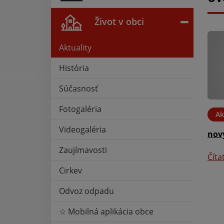
Život v obci
Aktuality
História
Súčasnosť
Fotogaléria
04. DEC 2023
Ak
Videogaléria
ašej novej web
nov
Zaujímavosti
Číta
Cirkev
Odvoz odpadu
☆ Mobilná aplikácia obce