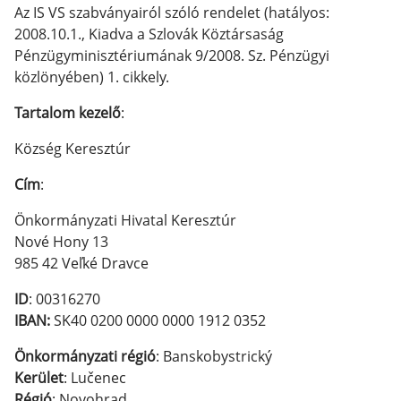
Az IS VS szabványairól szóló rendelet (hatályos:
2008.10.1., Kiadva a Szlovák Köztársaság
Pénzügyminisztériumának 9/2008. Sz. Pénzügyi
közlönyében) 1. cikkely.
Tartalom kezelő
:
Község Keresztúr
Cím
:
Önkormányzati Hivatal Keresztúr
Nové Hony 13
985 42 Veľké Dravce
ID
: 00316270
IBAN:
SK40 0200 0000 0000 1912 0352
Önkormányzati régió
: Banskobystrický
Kerület
: Lučenec ​​​​​​​
Régió
: Novohrad