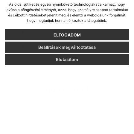
Az oldal sütiket és egyéb nyomkövető technológiákat alkalmaz, hogy
javítsa a böngészési élményét, azzal hogy személyre szabott tartalmakat
webex.sk
és célzott hirdetéseket jelenít meg, és elemzi a weboldalunk forgalmát,
Ostrovského 2
hogy megtudjuk honnan érkeztek a látogatóink.
040 01 Košice
Slovenská republika
ELFOGADOM
e-mail:
info@webex.sk
Beállítások megváltoztatása
Elutasítom
Írjon nekünk
Keresztnév
Vezetéknév
E-mail cím
*
Keresztnév:
*
Vezetéknév: