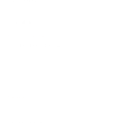
*
E-mail cím:
Üzenetének szövege...
*
Üzenetének szövege:
Melléklet:
Melléklet
*
kötelező elemek