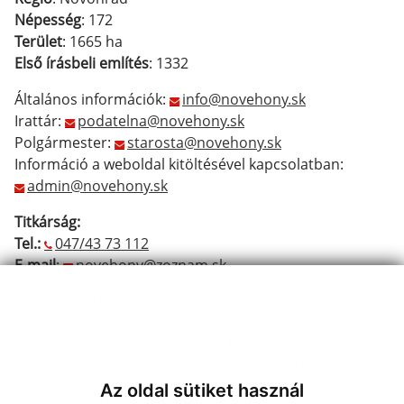
Népesség
: 172
Terület
: 1665 ha
Első írásbeli említés
: 1332
Általános információk:
info@novehony.sk
Irattár:
podatelna@novehony.sk
Polgármester:
starosta@novehony.sk
Információ a weboldal kitöltésével kapcsolatban:
admin@novehony.sk
Titkárság:
Tel.:
047/43 73 112
E-mail
:
novehony@zoznam.sk
Kompetenciák
:
A Keresztúr község a Szlovák Köztársaság önálló
területi önkormányzat része és közigazgatási egysége,
amely önállóan gyakorolja önkormányzati hatáskörét.
Az oldal sütiket használ
Technikai weboldal üzemeltető: