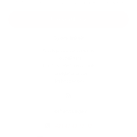
*
Megismerkedtem a
személyes adatok feldolgozásával
Google reCaptcha Response
Üzenet küldése
Gyors linkek
A település történelme
Fotóalbum
Fontos telefonszámok
E-szolgáltatások
Elérhetőségek
Elérhetőségek
+421 47 43 73 112