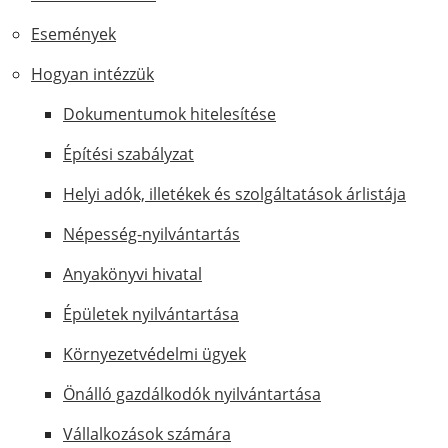
Események
Hogyan intézzük
Dokumentumok hitelesítése
Építési szabályzat
Helyi adók, illetékek és szolgáltatások árlistája
Népesség-nyilvántartás
Anyakönyvi hivatal
Épületek nyilvántartása
Környezetvédelmi ügyek
Önálló gazdálkodók nyilvántartása
Vállalkozások számára