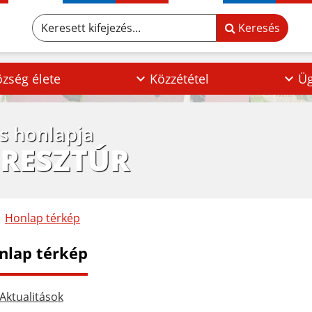
Keresett kifejezés...
Keresés
zség élete
Közzététel
Üg
os honlapja
ERESZTÚR
Honlap térkép
nlap térkép
Aktualitások