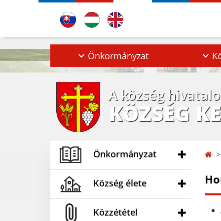
Önkormányzat
Kö
A község hivatal
KÖZSÉG K
Önkormányzat
Ho
Község élete
Közzététel