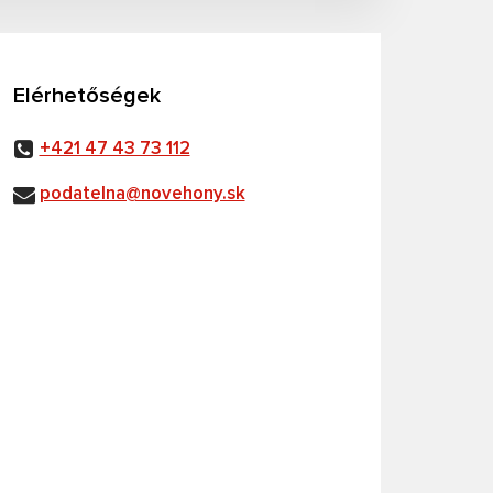
Elérhetőségek
+421 47 43 73 112
podatelna@novehony.sk