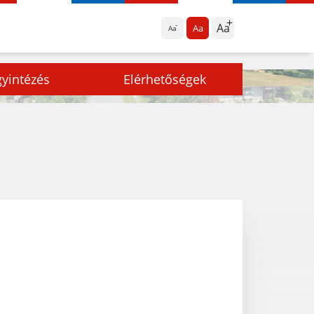
Aa
Aa
Aa
yintézés
Elérhetőségek