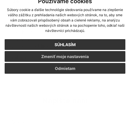
Používame cookies
Establishment).
Súbory cookie a ďalšie technológie sledovania používame na zlepšenie
Technical operator of website:
vášho zážitku z prehliadania našich webových stránok, na to, aby sme
vám zobrazovali prispôsobený obsah a cielené reklamy, na analýzu
webex.sk
návštevnosti našich webových stránok a na pochopenie toho, odkiaľ naši
návštevníci prichádzajú.
Ostrovského 2
040 01 Košice
SÚHLASÍM
Slovenská republika
Zmeniť moje nastavenia
e-mail:
info@webex.sk
Odmietam
Napíšte nám
Meno
Priezvisko
E-mailová adresa
*
Meno: