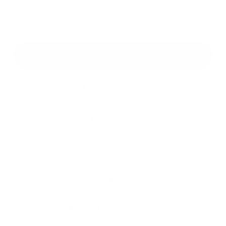
*
povinné položky
*
Oboznámil som sa so
spracúvaním osobných údajov
Google reCaptcha Response
Odoslať správu
Rýchle odkazy
História
Fotogaléria
Dôležité tel. čísla
E-služby
Kontakty
Kontaktné informácie