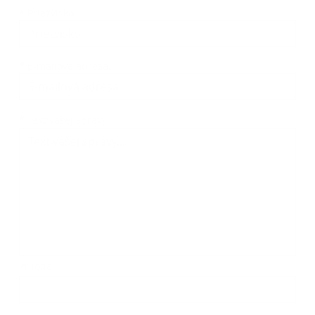
*
Priezvisko:
*
E-mailová adresa:
Text vašej správy...
*
Text vašej správy:
Príloha:
Príloha