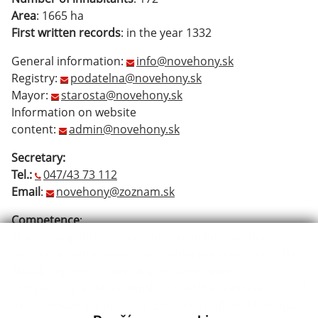
Area
: 1665 ha
First written records
: in the year 1332
General information:
info@novehony.sk
Registry:
podatelna@novehony.sk
Mayor:
starosta@novehony.sk
Information on website
content:
admin@novehony.sk
Secretary:
Tel.:
047/43 73 112
Email
:
novehony@zoznam.sk
Competence
:
The Municipality of Nové Hony is an independent
territorial, autonomous and administrative unit of the
Slovak Republic, exercising its autonomous
competence independently (Act of the National Council
of the Slovak Republic No. 369/1990 Coll. on Municipal