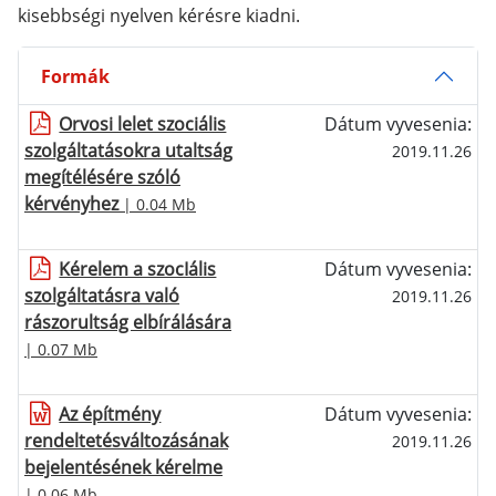
kisebbségi nyelven kérésre kiadni.
Formák
Orvosi lelet szociális
Dátum vyvesenia:
szolgáltatásokra utaltság
2019.11.26
megítélésére szóló
kérvényhez
| 0.04 Mb
Kérelem a szocIális
Dátum vyvesenia:
szolgáltatásra való
2019.11.26
rászorultság elbírálására
| 0.07 Mb
Az építmény
Dátum vyvesenia:
rendeltetésváltozásának
2019.11.26
bejelentésének kérelme
| 0.06 Mb