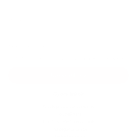
Melléklet:
Melléklet
*
kötelező elemek
*
Megismerkedtem a
személyes adatok feldolgozásával
Google reCaptcha Response
Üzenet küldése
Gyors linkek
A település történelme
Fotóalbum
Fontos telefonszámok
E-szolgáltatások