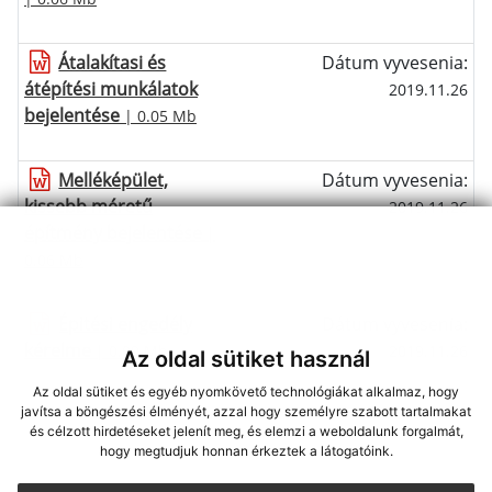
Átalakítasi és
Dátum vyvesenia:
átépítési munkálatok
2019.11.26
bejelentése
| 0.05 Mb
Melléképület,
Dátum vyvesenia:
kissebb méretű
2019.11.26
építmény bejelentése
|
0.06 Mb
Épitési engedély
Dátum vyvesenia:
kérelme
| 0.09 Mb
2019.11.26
Az oldal sütiket használ
Az oldal sütiket és egyéb nyomkövető technológiákat alkalmaz, hogy
javítsa a böngészési élményét, azzal hogy személyre szabott tartalmakat
és célzott hirdetéseket jelenít meg, és elemzi a weboldalunk forgalmát,
hogy megtudjuk honnan érkeztek a látogatóink.