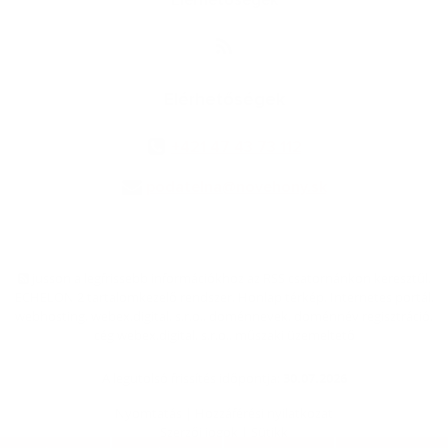
Elérhetőségek
Elérhetőségek
+421 47 43 73 112
podatelna@novehony.sk
jusson a legfrissebb információkhoz az RSS csatornánkon keresztűl
,
ECHELON 2 tartalomkezelő rendszer,
Honlap térkép
,
Internetes portál
,
webhosting
,
webex.digital, s.r.o.
,
doménnevek
,
doménnév regisztráció
,
cég webex.digital, s.r.o.
,
műszaki üzemeltető
A legutolsó frissítés időpontja:
30.07.2026
Nyomtatás
|
Hozzáférési nyilatkozat
Szerzői jogok
|
Sütikk