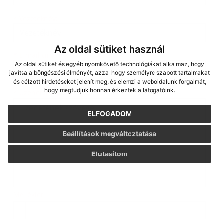
*
Vezetéknév:
Az oldal sütiket használ
*
E-mail cím:
Az oldal sütiket és egyéb nyomkövető technológiákat alkalmaz, hogy
javítsa a böngészési élményét, azzal hogy személyre szabott tartalmakat
és célzott hirdetéseket jelenít meg, és elemzi a weboldalunk forgalmát,
hogy megtudjuk honnan érkeztek a látogatóink.
Üzenetének szövege...
*
Üzenetének szövege:
ELFOGADOM
Beállítások megváltoztatása
Elutasítom
Melléklet:
Melléklet