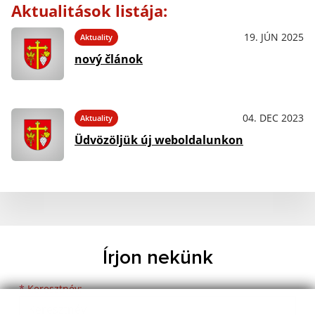
Aktualitások listája:
19. JÚN 2025
Aktuality
nový článok
04. DEC 2023
Aktuality
Üdvözöljük új weboldalunkon
Írjon nekünk
Keresztnév
Vezetéknév
E-mail cím
*
Keresztnév: