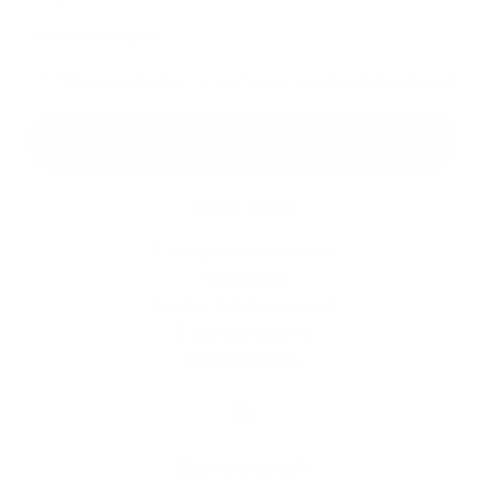
*
kötelező elemek
*
Megismerkedtem a
személyes adatok feldolgozásával
Google reCaptcha Response
Üzenet küldése
Gyors linkek
A település történelme
Fotóalbum
Fontos telefonszámok
E-szolgáltatások
Elérhetőségek
Elérhetőségek