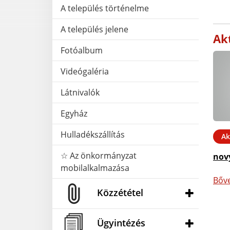
A település történelme
A település jelene
Akt
Fotóalbum
Videógaléria
Látnivalók
Egyház
Hulladékszállítás
Ak
☆ Az önkormányzat
nov
mobilalkalmazása
Bőv
Közzététel
Ügyintézés