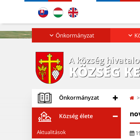
Önkormányzat
Kö
A község hivatal
KÖZSÉG K
Önkormányzat
no
Község élete
Aktualitások
19