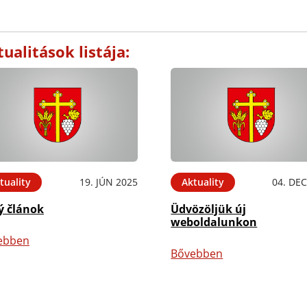
ualitások listája:
tuality
19. JÚN 2025
Aktuality
04. DEC
ý článok
Üdvözöljük új
weboldalunkon
ebben
Bővebben