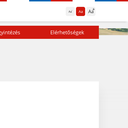
Aa
Aa
Aa
yintézés
Elérhetőségek