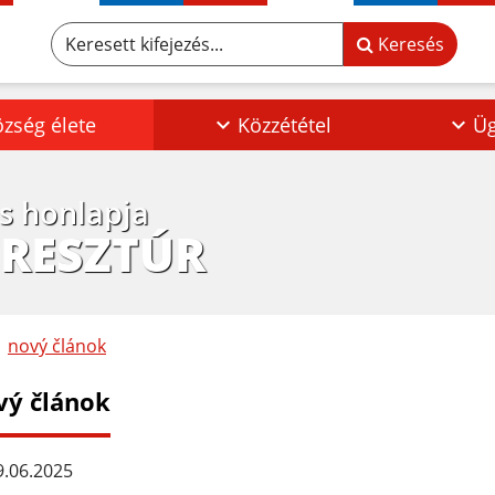
Keresett kifejezés...
Keresés
zség élete
Közzététel
Üg
os honlapja
ERESZTÚR
nový článok
vý článok
.06.2025