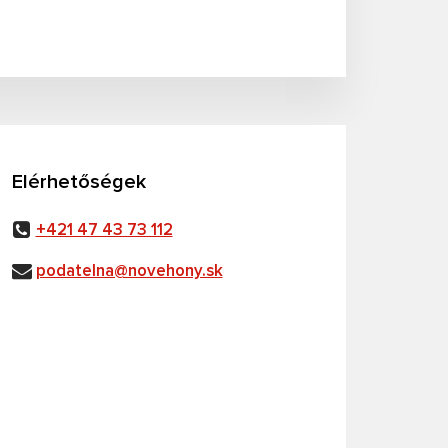
Elérhetőségek
+421 47 43 73 112
podatelna@novehony.sk