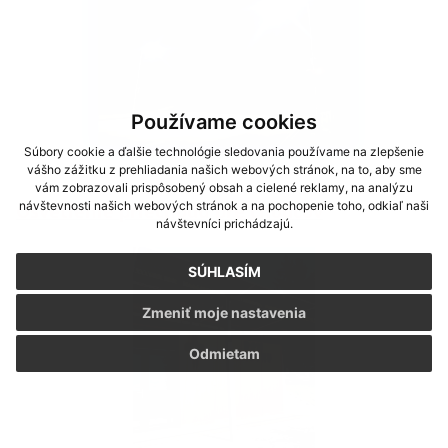
Používame cookies
Súbory cookie a ďalšie technológie sledovania používame na zlepšenie
vášho zážitku z prehliadania našich webových stránok, na to, aby sme
vám zobrazovali prispôsobený obsah a cielené reklamy, na analýzu
návštevnosti našich webových stránok a na pochopenie toho, odkiaľ naši
Osvetlenie priechodu pre chodcov
návštevníci prichádzajú.
SÚHLASÍM
Zmeniť moje nastavenia
Odmietam