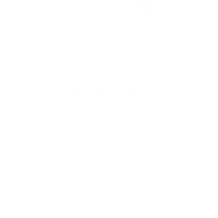
Dom smútku
Napíšte nám
Meno
Priezvisko
E-mailová adresa
*
Meno:
*
Priezvisko:
*
E-mailová adresa: