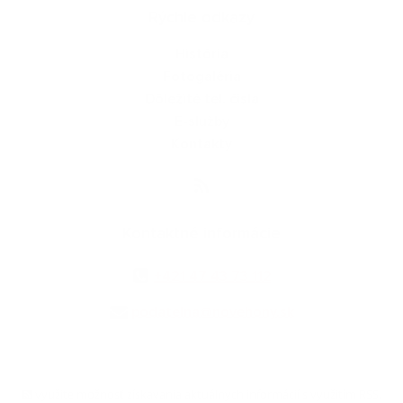
Rýchle odkazy
História
Fotogaléria
Dôležité tel. čísla
E-služby
Kontakty
Kontaktné informácie
+421 47 43 73 112
podatelna@novehony.sk
využite možnosť získavania aktuálnych informácií s využitím RSS
,