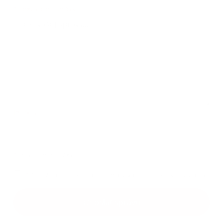
Text vašej správy...
*
Text vašej správy:
Príloha:
Príloha
*
povinné položky
*
Oboznámil som sa so
spracúvaním osobných údajov
Google reCaptcha Response
Odoslať správu