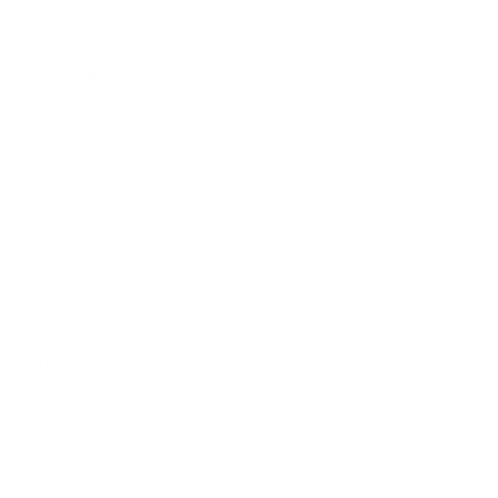
*
E-mailová adresa:
Text vašej správy...
*
Text vašej správy:
Príloha:
Príloha
*
povinné položky