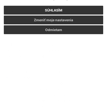
samosprávnych
voliť a práva byť
krajov
volený
SÚHLASÍM
Önkormányzati
Információ a
17.07.2026
Zmeniť moje nastavenia
választások
választójog és a
megválasztáshoz való
Odmietam
jog feltételeiről
Voľby do
Informácia o
17.07.2026
orgánov
podmienkach práva
samosprávy
voliť a práva byť
obcí
volený
Rozhodnutie o
Rozhodnutie
30.06.2026
vyhlásení volieb
predsedu NR SR o
vyhlásení volieb do
orgánov samosprávy
obcí a o vyhlásení
volieb do orgánov
samosprávnych