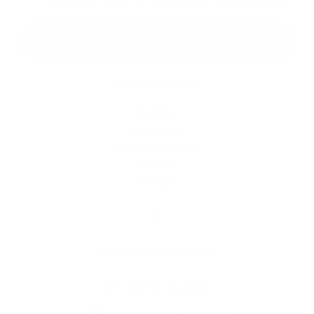
*
Oboznámil som sa so
spracúvaním osobných údajov
Google reCaptcha Response
Odoslať správu
Rýchle odkazy
História
Fotogaléria
Dôležité tel. čísla
E-služby
Kontakty
Kontaktné informácie
+421 47 43 73 112
podatelna@novehony.sk