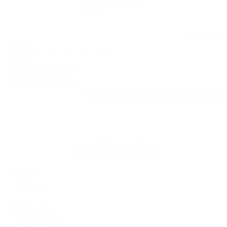
krajov
RSS
1
2
3
4
5
»
načítať ďalšie ...
Generované portálom
Uradne.sk
Napíšte nám
Meno
Priezvisko
E-mailová adresa
*
Meno:
*
Priezvisko: