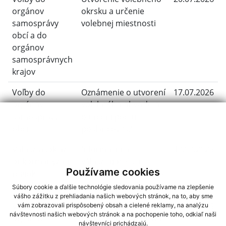
orgánov
okrsku a určenie
samosprávy
volebnej miestnosti
obcí a do
orgánov
samosprávnych
krajov
Voľby do
Oznámenie o utvorení
17.07.2026
orgánov
volebného obvodu a
samosprávy
o určení počtu
obcí
poslancov OZ
Választások az
Információ a
17.07.2026
önkormányzati
választójog és a
Používame cookies
régiók
megválasztáshoz való
testületébe
jog feltételeiről
Súbory cookie a ďalšie technológie sledovania používame na zlepšenie
vášho zážitku z prehliadania našich webových stránok, na to, aby sme
Voľby do
Informáci a o
17.07.2026
vám zobrazovali prispôsobený obsah a cielené reklamy, na analýzu
návštevnosti našich webových stránok a na pochopenie toho, odkiaľ naši
orgánov
ppodmienkach práva
návštevníci prichádzajú.