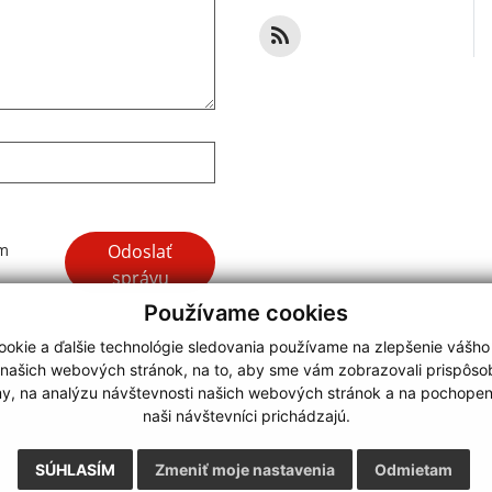
Google reCaptcha Response
Odoslať
ím
správu
Používame cookies
okie a ďalšie technológie sledovania používame na zlepšenie vášho
 našich webových stránok, na to, aby sme vám zobrazovali prispôs
my, na analýzu návštevnosti našich webových stránok a na pochopeni
webdesign
|
naši návštevníci prichádzajú.
.
,
o.
,
SÚHLASÍM
Zmeniť moje nastavenia
Odmietam