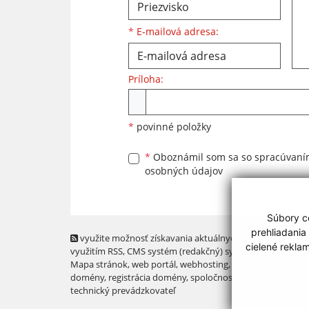
*
E-mailová adresa:
Príloha:
Príloha
*
povinné položky
*
Oboznámil som sa so
spracúvan
osobných údajov
Súbory co
prehliadania
využite možnosť získavania aktuálnych informácií s
cielené rekla
využitím RSS
, CMS systém (redakčný) systém ECHELON 2,
Mapa stránok
,
web portál
,
webhosting
,
webex.digital, s.r.o
domény
,
registrácia domény
,
spoločnosť webex.digital, s.r.
technický prevádzkovateľ