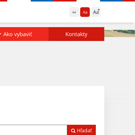
Aa
Aa
Aa
Ako vybaviť
Kontakty
Hľadať