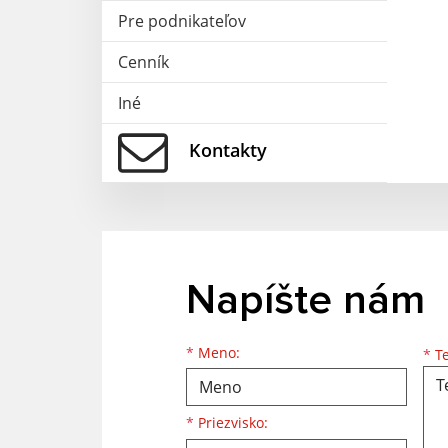
Pre podnikateľov
Cenník
Iné
Kontakty
Napíšte nám
Meno
Priezvisko
E-mailová adresa
*
Meno:
*
Te
*
Priezvisko: