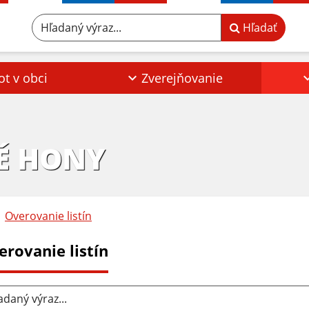
Hľadaný výraz...
Hľadať
ot v obci
Zverejňovanie
É HONY
Overovanie listín
erovanie listín
aný výraz...