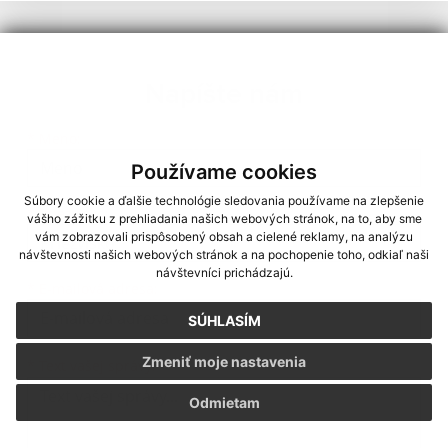
Napíšte nám
Meno
Priezvisko
E-mailová adresa
*
Meno:
Používame cookies
Súbory cookie a ďalšie technológie sledovania používame na zlepšenie
*
Priezvisko:
vášho zážitku z prehliadania našich webových stránok, na to, aby sme
vám zobrazovali prispôsobený obsah a cielené reklamy, na analýzu
návštevnosti našich webových stránok a na pochopenie toho, odkiaľ naši
návštevníci prichádzajú.
*
E-mailová adresa:
SÚHLASÍM
Text vašej správy...
Zmeniť moje nastavenia
*
Text vašej správy:
Odmietam