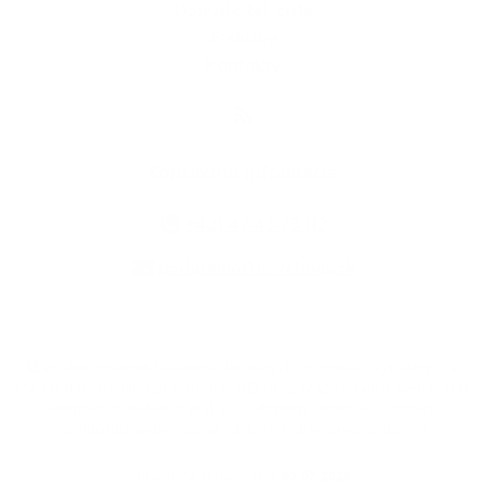
Dôležité tel. čísla
E-služby
Kontakty
Kontaktné informácie
+421 47 43 73 112
podatelna@novehony.sk
využite možnosť získavania aktuálnych informácií s využitím RSS
,
CMS systém (redakčný) systém ECHELON 2,
Mapa stránok
,
web portál
,
webhosting
,
webex.digital, s.r.o.
,
domény
,
registrácia domény
,
spoločnosť webex.digital, s.r.o.
,
technický prevádzkovateľ
Posledná aktualizácia:
30.07.2026