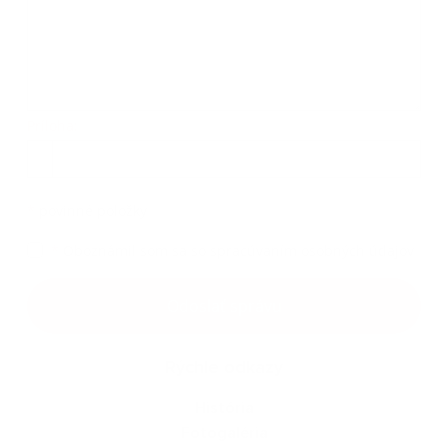
Príloha:
Príloha
*
povinné položky
*
Oboznámil som sa so
spracúvaním osobných údajov
Google reCaptcha Response
Odoslať správu
Rýchle odkazy
História
Fotogaléria