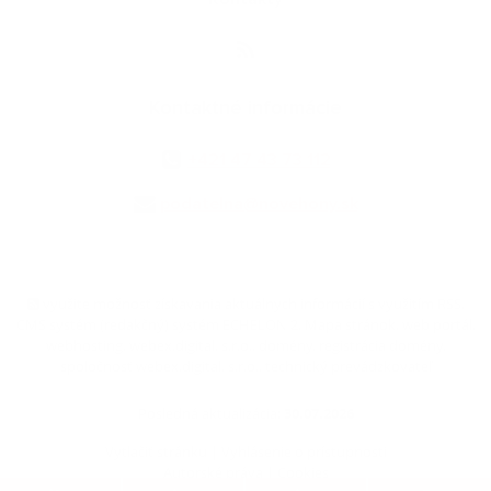
Kontaktné informácie
+421 47 43 73 112
podatelna@novehony.sk
využite možnosť získavania aktuálnych informácií s využitím RSS
,
CMS systém (redakčný) systém ECHELON 2,
Mapa stránok
,
web portál
,
webhosting
,
webex.digital, s.r.o.
,
domény
,
registrácia domény
,
spoločnosť webex.digital, s.r.o.
,
technický prevádzkovateľ
Posledná aktualizácia:
30.07.2026
Vytlačiť stránku
|
Vyhlásenie o prístupnosti
Autorské práva
|
Cookies