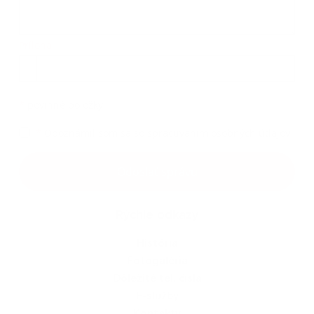
Príloha:
Príloha
*
povinné položky
*
Oboznámil som sa so
spracúvaním osobných údajov
Google reCaptcha Response
Odoslať správu
Rýchle odkazy
História
Fotogaléria
Dôležité tel. čísla
E-služby
Kontakty