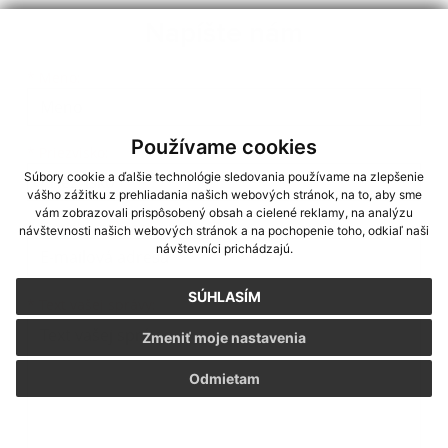
Napíšte nám
Meno
Priezvisko
E-mailová adresa
*
Meno:
Používame cookies
*
Priezvisko:
Súbory cookie a ďalšie technológie sledovania používame na zlepšenie
vášho zážitku z prehliadania našich webových stránok, na to, aby sme
vám zobrazovali prispôsobený obsah a cielené reklamy, na analýzu
*
E-mailová adresa:
návštevnosti našich webových stránok a na pochopenie toho, odkiaľ naši
návštevníci prichádzajú.
SÚHLASÍM
Text vašej správy...
*
Text vašej správy:
Zmeniť moje nastavenia
Odmietam