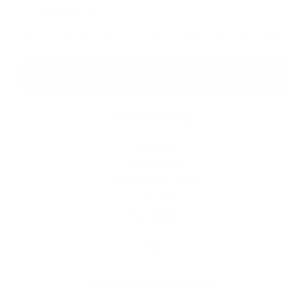
*
povinné položky
*
Oboznámil som sa so
spracúvaním osobných údajov
Google reCaptcha Response
Odoslať správu
Rýchle odkazy
História
Fotogaléria
Dôležité tel. čísla
E-služby
Kontakty
Kontaktné informácie