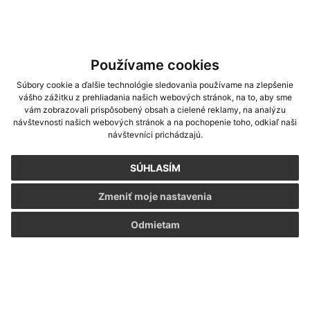
*
Priezvisko:
Používame cookies
*
E-mailová adresa:
Súbory cookie a ďalšie technológie sledovania používame na zlepšenie
vášho zážitku z prehliadania našich webových stránok, na to, aby sme
vám zobrazovali prispôsobený obsah a cielené reklamy, na analýzu
Text vašej správy...
*
Text vašej správy:
návštevnosti našich webových stránok a na pochopenie toho, odkiaľ naši
návštevníci prichádzajú.
SÚHLASÍM
Zmeniť moje nastavenia
Odmietam
Príloha:
Príloha