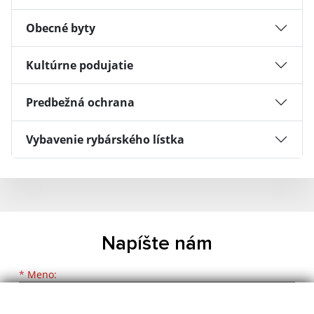
Obecné byty
Kultúrne podujatie
Predbežná ochrana
Vybavenie rybárského lístka
Napíšte nám
Meno
Priezvisko
E-mailová adresa
*
Meno: