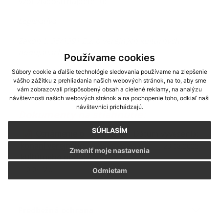
Vzor žiadosti nájdete tu:
Legislatíva
Zákon č. 96/1991 Z.z. o verejných kultúrnych
podujatiach
Používame cookies
Zákon č. 315/1992 Z. z. o verejných
Súbory cookie a ďalšie technológie sledovania používame na zlepšenie
vášho zážitku z prehliadania našich webových stránok, na to, aby sme
telovýchovných, športových a turistických
vám zobrazovali prispôsobený obsah a cielené reklamy, na analýzu
podujatiach
návštevnosti našich webových stránok a na pochopenie toho, odkiaľ naši
návštevníci prichádzajú.
Dokumenty na stiahnutie:
SÚHLASÍM
Oznámenie o
Dátum vyvesenia:
konaní verejného
23.08.2022
Zmeniť moje nastavenia
kultúrneho podujatia
| 0.04 Mb
Odmietam
Predbežná ochrana