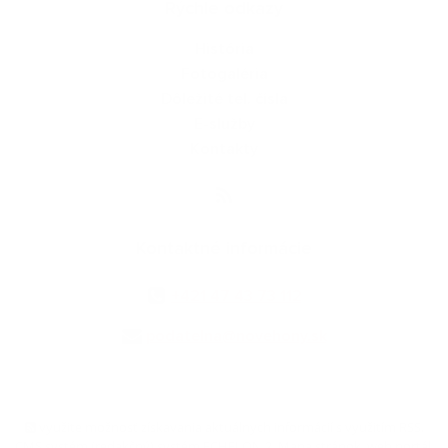
Rýchle odkazy
História
Fotogaléria
Dôležité tel. čísla
E-služby
Kontakty
Kontaktné informácie
+421 47 43 73 112
podatelna@novehony.sk
využite možnosť získavania aktuálnych informácií s využitím RSS
,
CMS systém (redakčný) systém ECHELON 2,
Mapa stránok
,
web portál
,