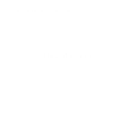
Vybavenie rybárského lístka
Napíšte nám
Meno
Priezvisko
E-mailová adresa
*
Meno:
*
Priezvisko:
*
E-mailová adresa: