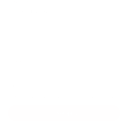
Text vašej správy...
*
Text vašej správy:
Príloha:
Príloha
*
povinné položky
*
Oboznámil som sa so
spracúvaním osobných údajov
Google reCaptcha Response
Odoslať správu