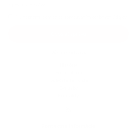
*
povinné položky
*
Oboznámil som sa so
spracúvaním osobných údajov
Google reCaptcha Response
Odoslať správu
Rýchle odkazy
História
Fotogaléria
Dôležité tel. čísla
E-služby
Kontakty
Kontaktné informácie