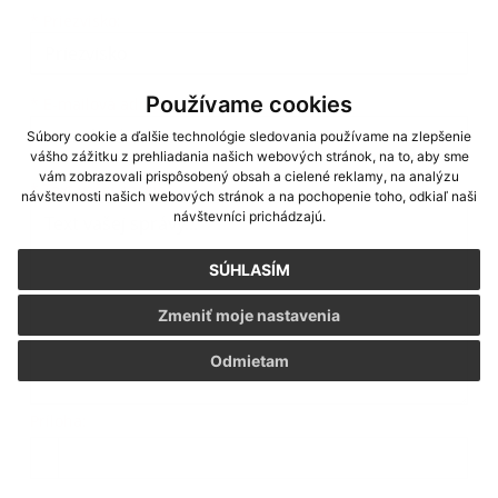
*
Priezvisko:
Používame cookies
*
E-mailová adresa:
Súbory cookie a ďalšie technológie sledovania používame na zlepšenie
vášho zážitku z prehliadania našich webových stránok, na to, aby sme
vám zobrazovali prispôsobený obsah a cielené reklamy, na analýzu
Text vašej správy...
*
Text vašej správy:
návštevnosti našich webových stránok a na pochopenie toho, odkiaľ naši
návštevníci prichádzajú.
SÚHLASÍM
Zmeniť moje nastavenia
Odmietam
Príloha:
Príloha