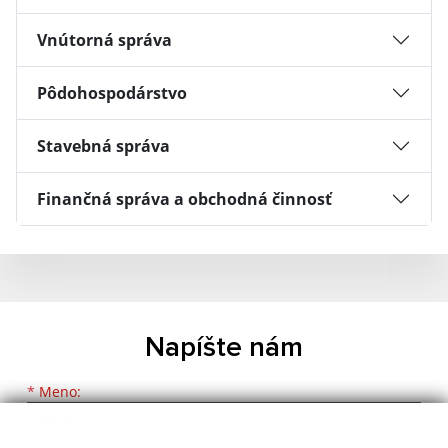
Vnútorná správa
Pôdohospodárstvo
Stavebná správa
Finančná správa a obchodná činnosť
Napíšte nám
Meno
Priezvisko
E-mailová adresa
*
Meno: