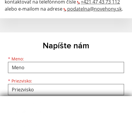
kontaktovať na telefónnom čísle
+421 47 43 73 112
alebo e-mailom na adrese
podatelna@novehony.sk
.
Napíšte nám
Meno
Priezvisko
E-mailová adresa
*
Meno:
*
Priezvisko:
*
E-mailová adresa:
Text vašej správy...
*
Text vašej správy: