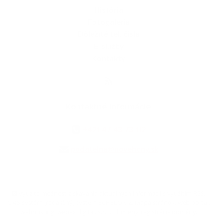
História
Fotogaléria
Dôležité tel. čísla
E-služby
Kontakty
Kontaktné informácie
+421 47 43 73 112
podatelna@novehony.sk
využite možnosť získavania aktuálnych informácií s využitím RSS
,
CMS systém (redakčný) systém ECHELON 2,
Mapa stránok
,
web portál
,
webhosting
,
webex.digital, s.r.o.
,
domény
,
registrácia domény
,