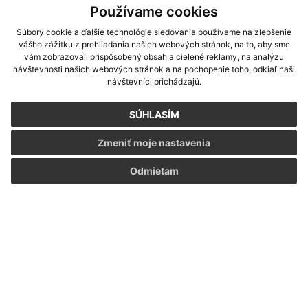
Používame cookies
Súbory cookie a ďalšie technológie sledovania používame na zlepšenie
vášho zážitku z prehliadania našich webových stránok, na to, aby sme
vám zobrazovali prispôsobený obsah a cielené reklamy, na analýzu
návštevnosti našich webových stránok a na pochopenie toho, odkiaľ naši
návštevníci prichádzajú.
SÚHLASÍM
Príloha:
Zmeniť moje nastavenia
Príloha
Odmietam
*
povinné položky
*
Oboznámil som sa so
spracúvaním osobných údajov
Google reCaptcha Response
Odoslať správu
Rýchle odkazy