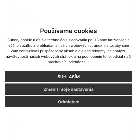
*
Priezvisko:
Používame cookies
*
E-mailová adresa:
Súbory cookie a ďalšie technológie sledovania používame na zlepšenie
vášho zážitku z prehliadania našich webových stránok, na to, aby sme
vám zobrazovali prispôsobený obsah a cielené reklamy, na analýzu
návštevnosti našich webových stránok a na pochopenie toho, odkiaľ naši
Text vašej správy...
*
Text vašej správy:
návštevníci prichádzajú.
SÚHLASÍM
Zmeniť moje nastavenia
Odmietam
Príloha:
Príloha