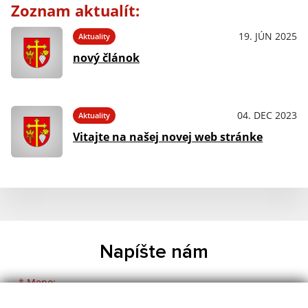
Zoznam aktualít:
19. JÚN 2025
Aktuality
nový článok
04. DEC 2023
Aktuality
Vitajte na našej novej web stránke
Napíšte nám
Meno
Priezvisko
E-mailová adresa
*
Meno: