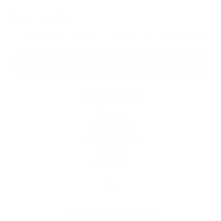
*
povinné položky
*
Oboznámil som sa so
spracúvaním osobných údajov
Google reCaptcha Response
Odoslať správu
Rýchle odkazy
História
Fotogaléria
Dôležité tel. čísla
E-služby
Kontakty
Kontaktné informácie