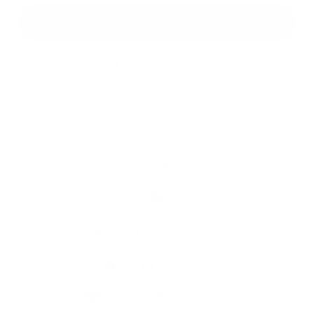
Google reCaptcha Response
Odoslať správu
Rýchle odkazy
História
Fotogaléria
Dôležité tel. čísla
E-služby
Kontakty
Kontaktné informácie
+421 47 43 73 112
podatelna@novehony.sk