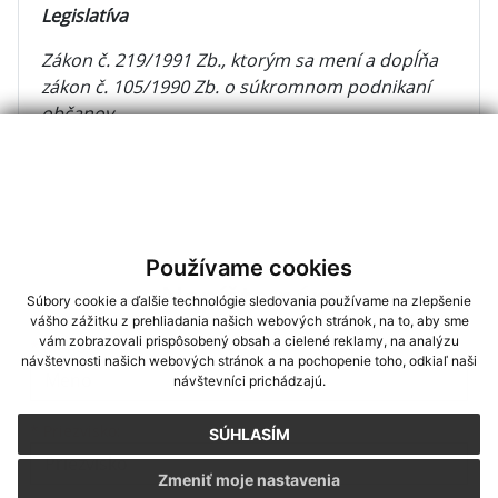
Legislatíva
Zákon č. 219/1991 Zb., ktorým sa mení a dopĺňa
zákon č. 105/1990 Zb. o súkromnom podnikaní
občanov
Používame cookies
Napíšte nám
Súbory cookie a ďalšie technológie sledovania používame na zlepšenie
vášho zážitku z prehliadania našich webových stránok, na to, aby sme
vám zobrazovali prispôsobený obsah a cielené reklamy, na analýzu
Meno
Priezvisko
E-mailová adresa
*
Meno:
návštevnosti našich webových stránok a na pochopenie toho, odkiaľ naši
návštevníci prichádzajú.
*
Priezvisko:
SÚHLASÍM
Zmeniť moje nastavenia