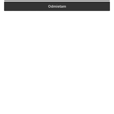
*
E-mailová adresa:
Odmietam
Text vašej správy...
*
Text vašej správy:
Príloha:
Príloha
*
povinné položky
*
Oboznámil som sa so
spracúvaním osobných údajov