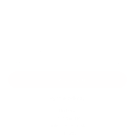
Príloha:
Príloha
*
povinné položky
*
Oboznámil som sa so
spracúvaním osobných údajov
Google reCaptcha Response
Odoslať správu
Rýchle odkazy
História
Fotogaléria
Dôležité tel. čísla
E-služby