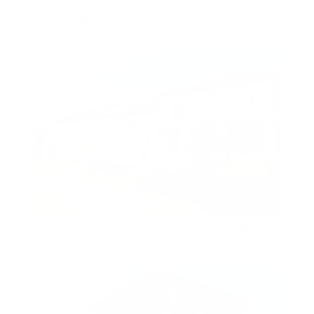
WiFi pre Teba
Rekonštrukcia okien a dverí v havarijnom
stave kultúrneho domu